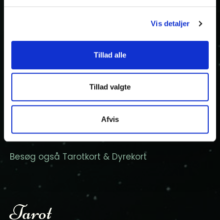
Kontakt
Vis detaljer
Tromborg Tarot & Shamanisme
Tillad alle
v/ Johnny Tromborg
Priorsløkkevej 83 – 8700 Horsens
Tillad valgte
Johnny +45 30 32 32 47
tromborg@tromborgtarot.dk
Afvis
Besøg også Tarotkort & Dyrekort
Tarot