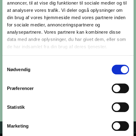
annoncer, til at vise dig funktioner til sociale medier og til
Info
at analysere vores trafik. Vi deler også oplysninger om
din brug af vores hjemmeside med vores partnere inden
for sociale medier, annonceringspartnere og
Træffes jeg ikke på telefonen, kan du også
analysepartnere. Vores partnere kan kombinere disse
sende en mail/sms, der besvares hurtigst
data med andre oplysninger, du har givet dem, eller som
de har indsamlet fra din brug af deres tjenester.
muligt.
Betalinger kan ske kontant, via mobilepay eller
Samtykkevalg
Nødvendig
til:
Danske Bank Reg. 3409 kontonr. 11391060
Præferencer
HUSK, altid at skrive dit navn ved overførsler.
CVR 32282032
Statistik
Marketing