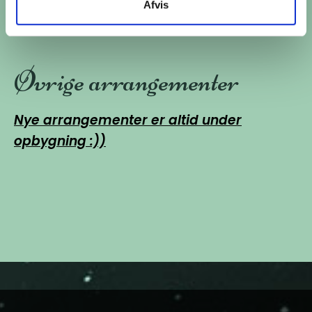
Afvis
Priorsløkkevej 83, 8700 Horsens.
Øvrige arrangementer
Nye arrangementer er altid under
opbygning :))