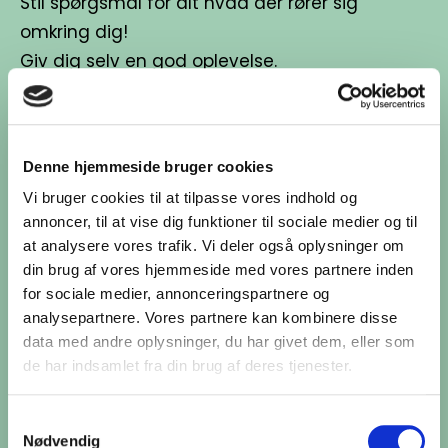
Stil spørgsmål for alt hvad der rører sig
omkring dig!
Giv dig selv en god oplevelse.
Besøg Tarot & Dyrekort
Denne hjemmeside bruger cookies
Vi bruger cookies til at tilpasse vores indhold og
annoncer, til at vise dig funktioner til sociale medier og til
Jeg tilbyder blandt andet:
at analysere vores trafik. Vi deler også oplysninger om
din brug af vores hjemmeside med vores partnere inden
for sociale medier, annonceringspartnere og
analysepartnere. Vores partnere kan kombinere disse
data med andre oplysninger, du har givet dem, eller som
Tarotoplæg:
de har indsamlet fra din brug af deres tjenester.
~ på tlf, ca. 30/60 min. til kr. 350,-/700,-
~ personlig fremmøde ca 60 min. til kr. 800,-
Samtykkevalg
Nødvendig