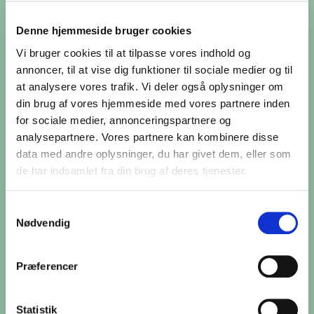
Tarotkortenes bud
på dit stjernetegn
Denne hjemmeside bruger cookies
Vi bruger cookies til at tilpasse vores indhold og
annoncer, til at vise dig funktioner til sociale medier og til
at analysere vores trafik. Vi deler også oplysninger om
din brug af vores hjemmeside med vores partnere inden
Aktiviteter sommer
2026
for sociale medier, annonceringspartnere og
analysepartnere. Vores partnere kan kombinere disse
Nymåne.
data med andre oplysninger, du har givet dem, eller som
Onsdag den 12. august kl 18 - ca. 20
de har indsamlet fra din brug af deres tjenester.
Se mere
her
Samtykkevalg
Nødvendig
Fuldmåne.
Fredag den 28. august kl 18 - ca. 20
Se mere
her
Præferencer
Statistik