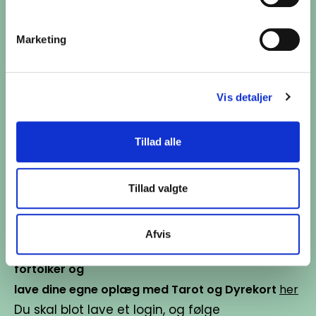
Nye arrangementer kán "pludselig" opstå;)
Marketing
Husk!!
Vis detaljer
Tillad alle
Tillad valgte
Afvis
Du kan være din egen tarot- og dyrekort
fortolker og
lave dine egne oplæg med Tarot og Dyrekort
her
Du skal blot lave et login, og følge